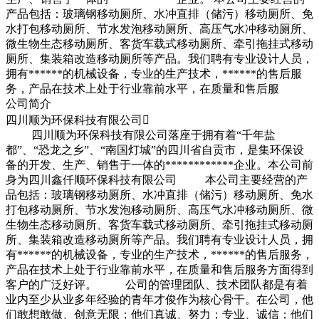
产品包括：玻璃钢移动厕所、水冲直排（储污）移动厕所、免
水打包移动厕所、节水发泡移动厕所、高压气水冲移动厕所、
微生物生态移动厕所、客货车载式移动厕所、牵引拖挂式移动
厕所、集装箱改造移动厕所等产品。我们聘有专业设计人员，
拥有******的机械设备，专业的生产技术，******的售后服
务，产品在技术上处于行业靠前水平，在质量和售后服
公司简介
四川顺为环保科技有限公司

四川顺为环保科技有限公司落座于拥有着“千年盐
都”、“恐龙之乡”、“南国灯城”的四川省自贡市，是集环保设
备的开发、生产、销售于一体的************企业。本公司前
身为四川鑫仟顺环保科技有限公司 本公司主要经营的产
品包括：玻璃钢移动厕所、水冲直排（储污）移动厕所、免水
打包移动厕所、节水发泡移动厕所、高压气水冲移动厕所、微
生物生态移动厕所、客货车载式移动厕所、牵引拖挂式移动厕
所、集装箱改造移动厕所等产品。我们聘有专业设计人员，拥
有******的机械设备，专业的生产技术，******的售后服务，
产品在技术上处于行业靠前水平，在质量和售后服务方面得到
客户的广泛好评。 公司的管理团队、技术团队都是有着
业内至少从业多年经验的青年才俊作为核心骨干。在公司，他
们敢想敢做、创意无限；他们真诚、努力；专业、诚信；他们